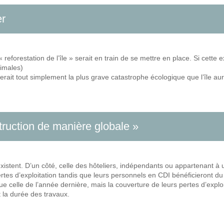
er
« reforestation de l’île » serait en train de se mettre en place. Si cette
nimales)
serait tout simplement la plus grave catastrophe écologique que l’île au
truction de manière globale »
coexistent. D’un côté, celle des hôteliers, indépendants ou appartenant
ertes d’exploitation tandis que leurs personnels en CDI bénéficieront d
ue celle de l’année dernière, mais la couverture de leurs pertes d’exploi
 la durée des travaux.