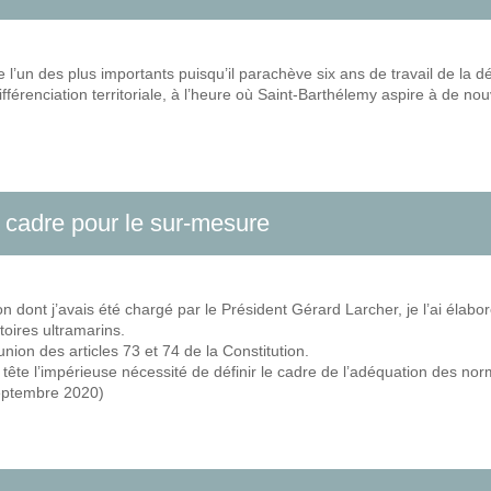
 l’un des plus importants puisqu’il parachève six ans de travail de la dé
fférenciation territoriale, à l’heure où Saint-Barthélemy aspire à de n
el cadre pour le sur-mesure
n dont j’avais été chargé par le Président Gérard Larcher, je l’ai élabo
toires ultramarins.
union des articles 73 et 74 de la Constitution.
ête l’impérieuse nécessité de définir le cadre de l’adéquation des nor
septembre 2020)