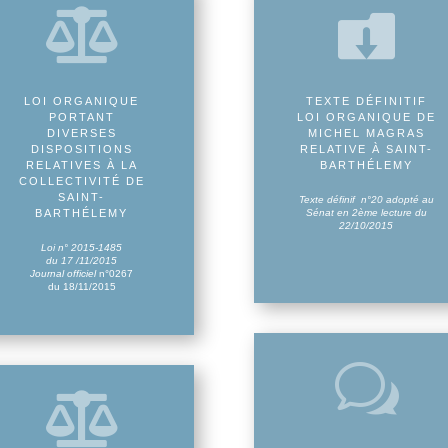


LOI ORGANIQUE
TEXTE DÉFINITIF
PORTANT
LOI ORGANIQUE DE
DIVERSES
MICHEL MAGRAS
DISPOSITIONS
RELATIVE À SAINT-
RELATIVES À LA
BARTHÉLEMY
COLLECTIVITÉ DE
SAINT-
Texte définif n°20 adopté au
BARTHÉLEMY
Sénat en 2ème lecture du
22/10/2015
Loi n° 2015-1485
du 17 /11/2015
Journal officiel
n°0267
du 18/11/2015
w
