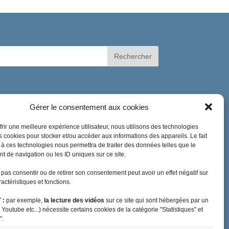
Gérer le consentement aux cookies
#coronavirus
agriculture
audiovisuel public visibilité outre-mer
biodiversité
frir une meilleure expérience utilisateur, nous utilisons des technologies
Brexit
budget outre-mer
es cookies pour stocker et/ou accéder aux informations des appareils. Le fait
 à ces technologies nous permettra de traiter des données telles que le
caisse de prévoyance sociale
charges sociales
 de navigation ou les ID uniques sur ce site.
communiqué de presse
CSG
DGC
e pas consentir ou de retirer son consentement peut avoir un effet négatif sur
différenciation territoriale
enjeux européens
actéristiques et fonctions.
EROM : égalité réelle outre-mer
Facta
FEDOM
 :
par exemple,
la lecture des vidéos
sur ce site qui sont hébergées par un
femmes outremer
formation
 Youtube etc...) nécessite certains cookies de la catégorie "Statistiques" et
indivision successorale
internet
".