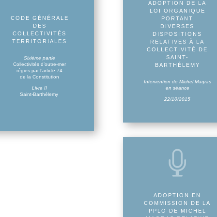
ADOPTION DE LA
LOI ORGANIQUE
CODE GÉNÉRALE
PORTANT
DES
DIVERSES
COLLECTIVITÉS
DISPOSITIONS
TERRITORIALES
RELATIVES À LA
COLLECTIVITÉ DE
SAINT-
Sixième partie
Collectivités d’outre-mer
BARTHÉLEMY
régies par l’article 74
de la Constitution
Intervention de Michel Magras
Livre II
en séance
Saint-Barthélemy
22/10/2015

ADOPTION EN
COMMISSION DE LA
PPLO DE MICHEL