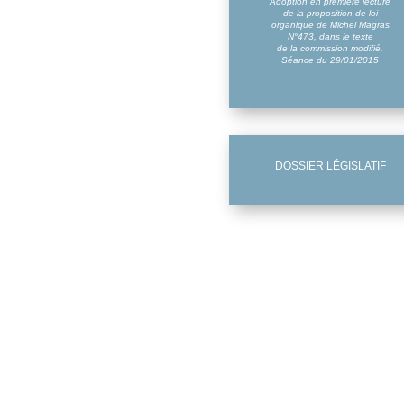
Adoption en première lecture
de la proposition de loi
organique de Michel Magras
N°473, dans le texte
de la commission modifié.
Séance du 29/01/2015
DOSSIER LÉGISLATIF