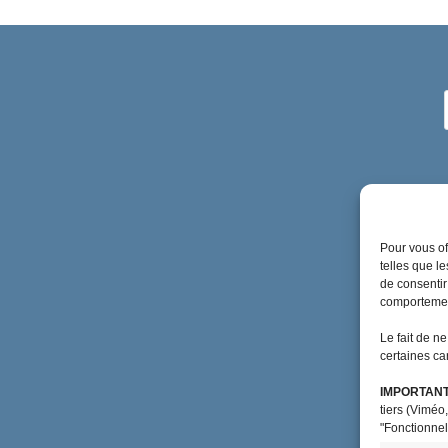
Pour vous of
telles que l
de consentir
comportement
Le fait de n
certaines car
IMPORTANT
tiers (Viméo,
"Fonctionnel