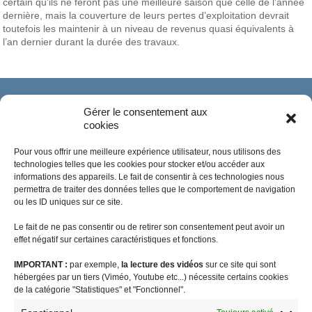
certain qu’ils ne feront pas une meilleure saison que celle de l’année
dernière, mais la couverture de leurs pertes d’exploitation devrait
toutefois les maintenir à un niveau de revenus quasi équivalents à
l’an dernier durant la durée des travaux.
Gérer le consentement aux
cookies
Pour vous offrir une meilleure expérience utilisateur, nous utilisons des
technologies telles que les cookies pour stocker et/ou accéder aux
informations des appareils. Le fait de consentir à ces technologies nous
permettra de traiter des données telles que le comportement de navigation
ou les ID uniques sur ce site.
Le fait de ne pas consentir ou de retirer son consentement peut avoir un
effet négatif sur certaines caractéristiques et fonctions.
IMPORTANT :
par exemple,
la lecture des vidéos
sur ce site qui sont
#coronavirus
agriculture
audiovisuel public visibilité outre-mer
hébergées par un tiers (Viméo, Youtube etc...) nécessite certains cookies
biodiversité
Brexit
budget outre-mer
caisse de prévoyance sociale
de la catégorie "Statistiques" et "Fonctionnel".
charges sociales
communiqué de presse
CSG
DGC