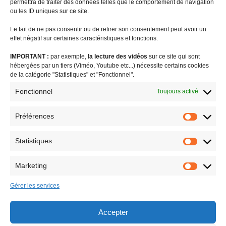
permettra de traiter des données telles que le comportement de navigation
ou les ID uniques sur ce site.
Le fait de ne pas consentir ou de retirer son consentement peut avoir un
effet négatif sur certaines caractéristiques et fonctions.
IMPORTANT :
par exemple,
la lecture des vidéos
sur ce site qui sont
#coronavirus
agriculture
audiovisuel public visibilité outre-mer
hébergées par un tiers (Viméo, Youtube etc...) nécessite certains cookies
biodiversité
Brexit
budget outre-mer
caisse de prévoyance sociale
de la catégorie "Statistiques" et "Fonctionnel".
charges sociales
communiqué de presse
CSG
DGC
Fonctionnel
Toujours activé
différenciation territoriale
enjeux européens
EROM : égalité réelle outre-mer
Facta
FEDOM
femmes outremer
Préférences
Préféren
formation
indivision successorale
internet
jeunesse et sport
Statistiques
LODEOM
logement
OLEADOM
ouragan Irma
PLFSS
Statistiq
proposition de loi
question au gouvernement
retraites
Marketing
revue de presse
risques naturels majeurs
Saint-Barthélemy
Marketin
Small Business Act
statut de Saint-Barth
STIS et taxe Chirac
Gérer les services
tourisme
tribunes
urgence économique outre-mer
Accepter