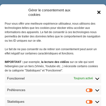
Gérer le consentement aux
cookies
Pour vous offrir une meilleure expérience utilisateur, nous utilisons des
technologies telles que les cookies pour stocker et/ou accéder aux
informations des appareils. Le fait de consentir à ces technologies nous
permettra de traiter des données telles que le comportement de navigation
ou les ID uniques sur ce site.
Le fait de ne pas consentir ou de retirer son consentement peut avoir un
effet négatif sur certaines caractéristiques et fonctions.
IMPORTANT :
par exemple,
la lecture des vidéos
sur ce site qui sont
#coronavirus
agriculture
audiovisuel public visibilité outre-mer
hébergées par un tiers (Viméo, Youtube etc...) nécessite certains cookies
biodiversité
Brexit
budget outre-mer
caisse de prévoyance sociale
de la catégorie "Statistiques" et "Fonctionnel".
charges sociales
communiqué de presse
CSG
DGC
Fonctionnel
Toujours activé
différenciation territoriale
enjeux européens
EROM : égalité réelle outre-mer
Facta
FEDOM
femmes outremer
Préférences
Préféren
formation
indivision successorale
internet
jeunesse et sport
Statistiques
LODEOM
logement
OLEADOM
ouragan Irma
PLFSS
Statistiq