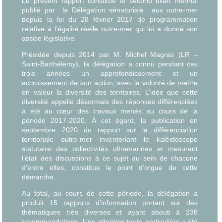
Le présent rapport constitue le second bilan triennal
publié par
la Délégation sénatoriale
aux outre-mer
depuis la loi du 28 février 2017 de programmation
relative à l’égalité réelle outre-mer qui lui a donné son
assise législative.
Présidée depuis 2014 par M. Michel Magras (LR –
Saint-Barthélemy), la délégation a connu pendant ces
trois années un approfondissement et un
accroissement de son action, avec la volonté de mettre
en valeur la diversité des territoires. L’idée que cette
diversité appelle désormais des réponses différenciées
a été au cœur des travaux menés au cours de la
période 2017-2020. À cet égard, la publication en
septembre 2020 du rapport sur la différenciation
territoriale outre-mer inventoriant le kaléidoscope
statutaire des collectivités ultramarines et mesurant
l’état des discussions à ce sujet au sein de chacune
d’entre elles, constitue le point d’orgue de cette
démarche.
Au total, au cours de cette période, la délégation a
produit 15 rapports d’information portant sur des
thématiques très diverses et ayant abouti à 238
recommandations. Une attention toute particulière a été