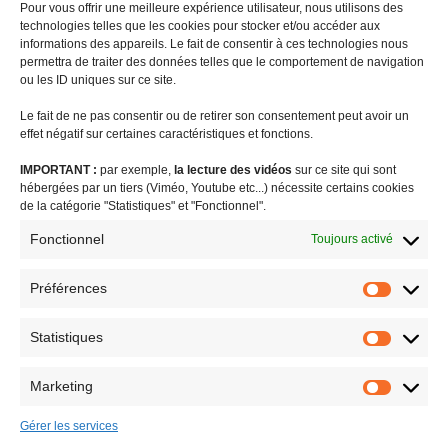
Pour vous offrir une meilleure expérience utilisateur, nous utilisons des
technologies telles que les cookies pour stocker et/ou accéder aux
informations des appareils. Le fait de consentir à ces technologies nous
permettra de traiter des données telles que le comportement de navigation
ou les ID uniques sur ce site.
Le fait de ne pas consentir ou de retirer son consentement peut avoir un
effet négatif sur certaines caractéristiques et fonctions.
IMPORTANT :
par exemple,
la lecture des vidéos
sur ce site qui sont
#coronavirus
agriculture
audiovisuel public visibilité outre-mer
hébergées par un tiers (Viméo, Youtube etc...) nécessite certains cookies
biodiversité
Brexit
budget outre-mer
caisse de prévoyance sociale
de la catégorie "Statistiques" et "Fonctionnel".
charges sociales
communiqué de presse
CSG
DGC
Fonctionnel
Toujours activé
différenciation territoriale
enjeux européens
EROM : égalité réelle outre-mer
Facta
FEDOM
femmes outremer
Préférences
Préféren
formation
indivision successorale
internet
jeunesse et sport
Statistiques
LODEOM
logement
OLEADOM
ouragan Irma
PLFSS
Statistiq
proposition de loi
question au gouvernement
retraites
Marketing
Marketin
revue de presse
risques naturels majeurs
Saint-Barthélemy
Small Business Act
statut de Saint-Barth
STIS et taxe Chirac
Gérer les services
tourisme
tribunes
urgence économique outre-mer