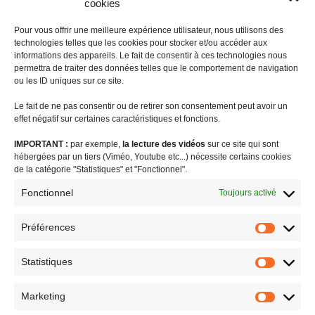
cookies
Pour vous offrir une meilleure expérience utilisateur, nous utilisons des
technologies telles que les cookies pour stocker et/ou accéder aux
informations des appareils. Le fait de consentir à ces technologies nous
permettra de traiter des données telles que le comportement de navigation
ou les ID uniques sur ce site.
Le fait de ne pas consentir ou de retirer son consentement peut avoir un
effet négatif sur certaines caractéristiques et fonctions.
IMPORTANT :
par exemple,
la lecture des vidéos
sur ce site qui sont
#coronavirus
agriculture
audiovisuel public visibilité outre-mer
hébergées par un tiers (Viméo, Youtube etc...) nécessite certains cookies
biodiversité
Brexit
budget outre-mer
caisse de prévoyance sociale
de la catégorie "Statistiques" et "Fonctionnel".
charges sociales
communiqué de presse
CSG
DGC
Fonctionnel
Toujours activé
différenciation territoriale
enjeux européens
EROM : égalité réelle outre-mer
Facta
FEDOM
femmes outremer
Préférences
Préféren
formation
indivision successorale
internet
jeunesse et sport
Statistiques
LODEOM
logement
OLEADOM
ouragan Irma
PLFSS
Statistiq
proposition de loi
question au gouvernement
retraites
Marketing
revue de presse
risques naturels majeurs
Saint-Barthélemy
Marketin