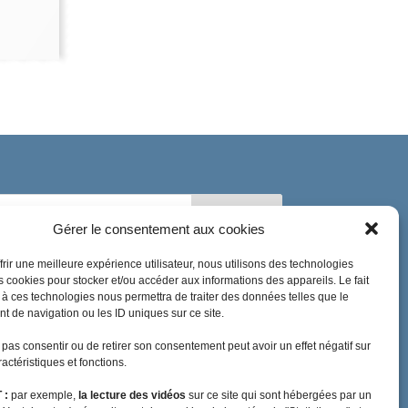
Gérer le consentement aux cookies
frir une meilleure expérience utilisateur, nous utilisons des technologies
es cookies pour stocker et/ou accéder aux informations des appareils. Le fait
 à ces technologies nous permettra de traiter des données telles que le
#coronavirus
agriculture
 de navigation ou les ID uniques sur ce site.
audiovisuel public visibilité outre-mer
biodiversité
e pas consentir ou de retirer son consentement peut avoir un effet négatif sur
Brexit
budget outre-mer
actéristiques et fonctions.
caisse de prévoyance sociale
charges sociales
 :
par exemple,
la lecture des vidéos
sur ce site qui sont hébergées par un
communiqué de presse
CSG
DGC