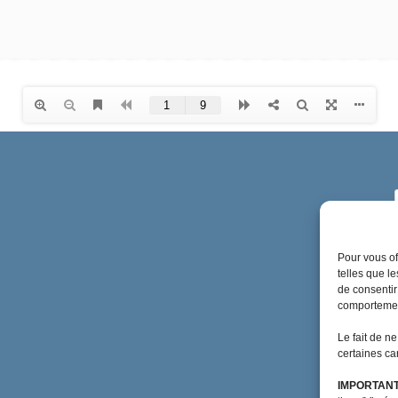
Pour vous of
telles que l
de consentir
comportement
Le fait de n
certaines car
IMPORTANT