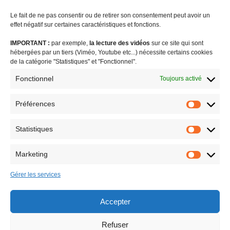
Le fait de ne pas consentir ou de retirer son consentement peut avoir un
effet négatif sur certaines caractéristiques et fonctions.
IMPORTANT :
par exemple,
la lecture des vidéos
sur ce site qui sont
#coronavirus
agriculture
audiovisuel public visibilité outre-mer
hébergées par un tiers (Viméo, Youtube etc...) nécessite certains cookies
biodiversité
Brexit
budget outre-mer
caisse de prévoyance sociale
de la catégorie "Statistiques" et "Fonctionnel".
charges sociales
communiqué de presse
CSG
DGC
Fonctionnel
Toujours activé
différenciation territoriale
enjeux européens
EROM : égalité réelle outre-mer
Facta
FEDOM
femmes outremer
Préférences
Préféren
formation
indivision successorale
internet
jeunesse et sport
Statistiques
LODEOM
logement
OLEADOM
ouragan Irma
PLFSS
Statistiq
proposition de loi
question au gouvernement
retraites
Marketing
Marketin
revue de presse
risques naturels majeurs
Saint-Barthélemy
Small Business Act
statut de Saint-Barth
STIS et taxe Chirac
Gérer les services
tourisme
tribunes
urgence économique outre-mer
Accepter
Refuser