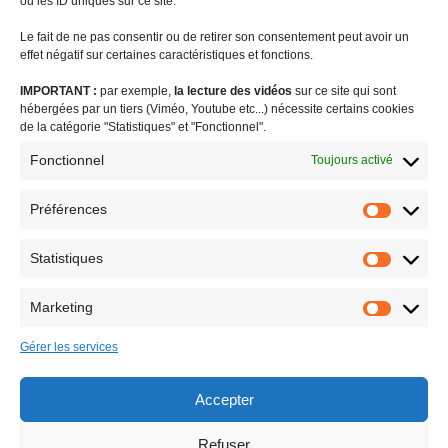
ou les ID uniques sur ce site.
Le fait de ne pas consentir ou de retirer son consentement peut avoir un
effet négatif sur certaines caractéristiques et fonctions.
IMPORTANT :
par exemple,
la lecture des vidéos
sur ce site qui sont
#coronavirus
agriculture
audiovisuel public visibilité outre-mer
hébergées par un tiers (Viméo, Youtube etc...) nécessite certains cookies
biodiversité
Brexit
budget outre-mer
caisse de prévoyance sociale
de la catégorie "Statistiques" et "Fonctionnel".
charges sociales
communiqué de presse
CSG
DGC
Fonctionnel
Toujours activé
différenciation territoriale
enjeux européens
EROM : égalité réelle outre-mer
Facta
FEDOM
femmes outremer
Préférences
Préféren
formation
indivision successorale
internet
jeunesse et sport
Statistiques
LODEOM
logement
OLEADOM
ouragan Irma
PLFSS
Statistiq
proposition de loi
question au gouvernement
retraites
Marketing
revue de presse
risques naturels majeurs
Saint-Barthélemy
Marketin
Small Business Act
statut de Saint-Barth
STIS et taxe Chirac
Gérer les services
tourisme
tribunes
urgence économique outre-mer
Accepter
Refuser