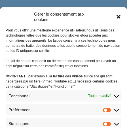
Gérer le consentement aux
cookies
Pour vous offrir une meilleure expérience utilisateur, nous utilisons des
technologies telles que les cookies pour stocker et/ou accéder aux
informations des appareils. Le fait de consentir à ces technologies nous
permettra de traiter des données telles que le comportement de navigation
ou les ID uniques sur ce site.
Le fait de ne pas consentir ou de retirer son consentement peut avoir un
effet négatif sur certaines caractéristiques et fonctions.
IMPORTANT :
par exemple,
la lecture des vidéos
sur ce site qui sont
#coronavirus
agriculture
audiovisuel public visibilité outre-mer
hébergées par un tiers (Viméo, Youtube etc...) nécessite certains cookies
biodiversité
Brexit
budget outre-mer
caisse de prévoyance sociale
de la catégorie "Statistiques" et "Fonctionnel".
charges sociales
communiqué de presse
CSG
DGC
Fonctionnel
Toujours activé
différenciation territoriale
enjeux européens
EROM : égalité réelle outre-mer
Facta
FEDOM
femmes outremer
Préférences
Préféren
formation
indivision successorale
internet
jeunesse et sport
Statistiques
LODEOM
logement
OLEADOM
ouragan Irma
PLFSS
Statistiq